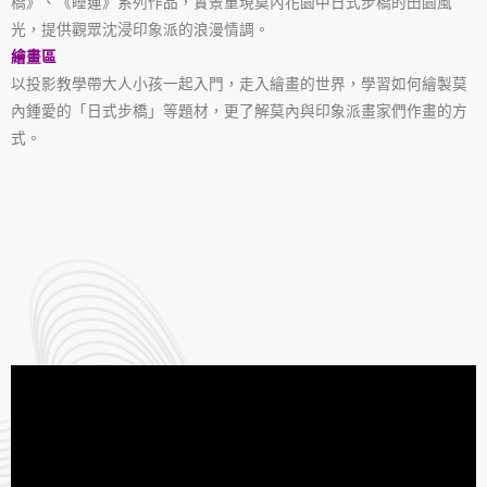
橋》、《睡蓮》系列作品，實景重現莫內花園中日式步橋的田園風
光，提供觀眾沈浸印象派的浪漫情調。
繪畫區
以投影教學帶大人小孩一起入門，走入繪畫的世界，學習如何繪製莫
內鍾愛的「日式步橋」等題材，更了解莫內與印象派畫家們作畫的方
式。