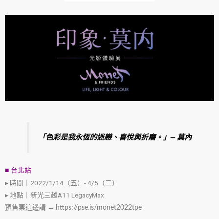
「色彩是我永恆的迷戀、喜悅與折磨。」— 莫內
■ 台北站
▸ 時間｜2022/1/14（五）- 4/5（二）
▸ 地點｜新光三越A11 LegacyMax
預售票這邊請 → 
https://pse.is/monet2022tpe