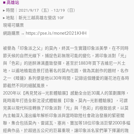
■ 高雄站
▸ 時間｜2021/9/17（五）- 12/19（日）
▸ 地點｜新光三越高雄左營店 10F
現場可購票
網路購票 → 
https://pse.is/monet2021KHH
被譽為「印象派之父」的莫內，終其一生實踐印象派美學，在不同時
節天候的自然光線下，捕捉色彩無限可能的變化，將印象派對「光」
與「色彩」的迷醉淋漓盡致發揮，甚至於1883年買下吉維尼一片土
地，以遍地植栽造景打造著名的莫內花園，做為其創作的題材，名作
之一《睡蓮》系列便是他以30年時間，記錄這個鍾愛的蓮花池在各時
節截然不同的細膩風景。
2020年以【再見梵谷—光影體驗展】感動全台近30萬人的策劃團隊，
耗時兩年打造全新沈浸式體驗展【印象‧莫內—光影體驗展】，可謂
完美以現代科技轉換了印象派對「光」與「色彩」的極致追求，以莫
內主軸深入淺出編年解析印象派與當時歐陸社會政治發展的緊密關
聯，集合包括莫內、雷諾瓦、塞尚、竇加等18位印象派巨擘2000多幅
經典作品，於超過五公尺的巨幕重現，讓印象派名家們筆下揮灑的瑰