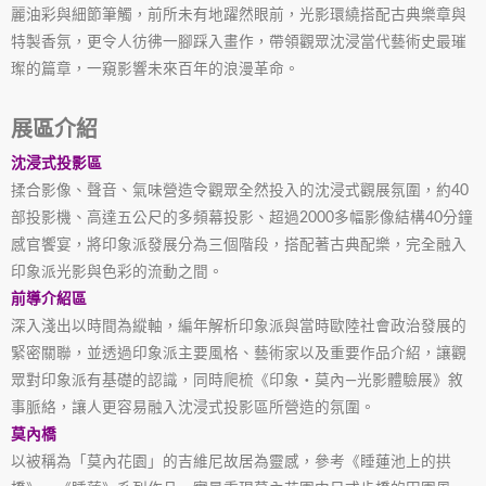
麗油彩與細節筆觸，前所未有地躍然眼前，光影環繞搭配古典樂章與
特製香氛，更令人彷彿一腳踩入畫作，帶領觀眾沈浸當代藝術史最璀
璨的篇章，一窺影響未來百年的浪漫革命。
展區介紹
沈浸式投影區
揉合影像、聲音、氣味營造令觀眾全然投入的沈浸式觀展氛圍，約
40
部投影機、高達五公尺的多頻幕投影、超過
2000
多幅影像結構
40
分鐘
感官饗宴，將印象派發展分為三個階段，搭配著古典配樂，完全融入
印象派光影與色彩的流動之間。
前導介紹區
深入淺出以時間為縱軸，編年解析印象派與當時歐陸社會政治發展的
緊密關聯，並透過印象派主要風格、藝術家以及重要作品介紹，讓觀
眾對印象派有基礎的認識，同時爬梳《印象‧莫內
—
光影體驗展》敘
事脈絡，讓人更容易融入沈浸式投影區所營造的氛圍。
莫內橋
以被稱為「莫內花園」的吉維尼故居為靈感，參考《睡蓮池上的拱