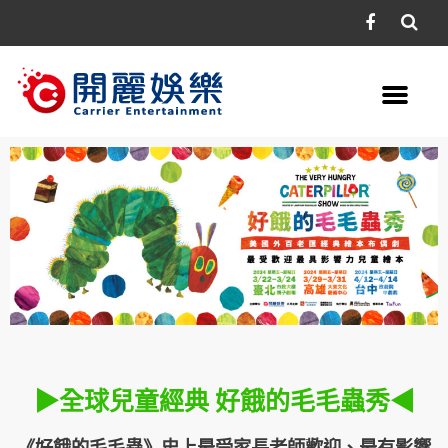
▶︎全球兒童經典 好餓的毛毛蟲秀◀︎