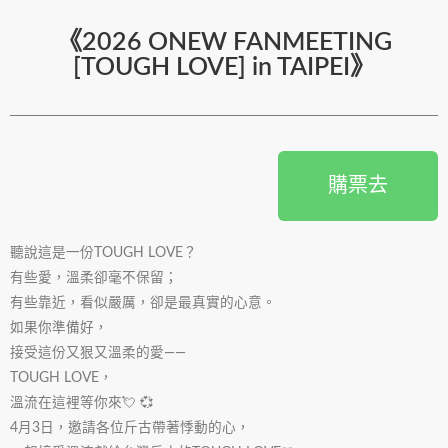
《2026 ONEW FANMEETING
[TOUGH LOVE] in TAIPEI》
購票去
聽說這是一份TOUGH LOVE？
有些愛，溫柔卻毫不保留；
有些靠近，看似嚴厲，卻是最真實的心意。
如果你準備好，
接受這份又狠又溫柔的愛——
TOUGH LOVE，
溫流在這裡等你來💘 💞
4月3日，邀請各位斤古帶著悸動的心，