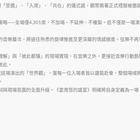
強調「受邀」、「入席」、「共在」的儀式感，觀眾需著正式禮服被邀
略——全場僅4,301席，不加場、不延伸、不複製。這不僅是一場
的音樂層次，將過往熟悉的旋律推進至更深層的情感維度。弦樂不再
理解」與「彼此都懂」的現場實現，在音樂之外，更接近音樂行動藝
彼此。
場，共同完成這場演出的「世界觀」。當每一位入場者皆以盛裝赴會，整個
。
制與現場氛圍的全面升級。《姜育恆的盛宴》明確將自身定義為一場