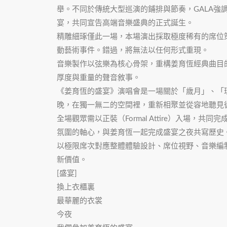
舉。不同於傳統大型巡演的鋪排與節奏，GALA
宴，共同宣告高端音樂盛典的正式誕生。
精雕細琢僅此一場，本場演出採取極度稀有的席位策
動藝術事件。錯過，將無法以任何形式重現。
音樂製作以弦樂為核心骨架，重構姜育恆經典曲目
厚度與重量的聲音敘事。
《姜育恆的盛宴》演唱會是一場關於「歲月」、「
晚，在獨一無二的空間裡，重新相聚並從容地聽見
全場觀眾需以正裝（Formal Attire）入
氛圍的軸心，與姜育恆一起完成盛宴之夜共寫歷史
以極限席次對應整體體驗設計、席位視野、音樂編
新價值。
[盛宴]
換上衣櫃裏
最華麗的衣裳
今夜