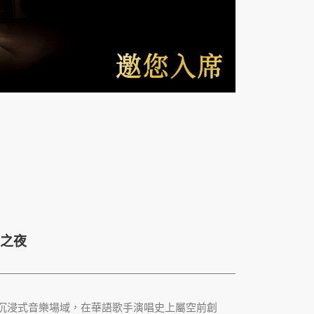
璨之夜
未有的沉浸式音樂場域，在華語歌手演唱史上屬空前創