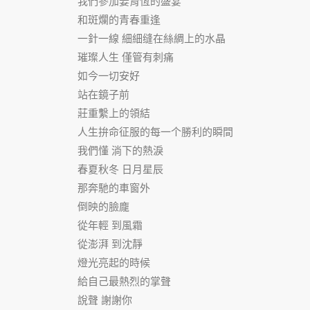
我們參加姜育恆的盛宴
和斑爛的青春重逢
一針一線 細細缝在絲綢上的水晶
璀璨人生 僅管有刺痛
如今一切安好
站在鏡子前
莊重繫上的領結
人生拚命征服的每一个勝利的瞬間
我們懂 淌下的熱淚
春夏秋冬 日月星辰
那奔馳的車窗外
倒映的臉龐
從年輕 到風霜
從澎湃 到沈靜
燈光亮起的時候
給自己最熱烈的掌聲
說聲 謝謝你