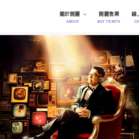
關於開麗
開麗售票
線