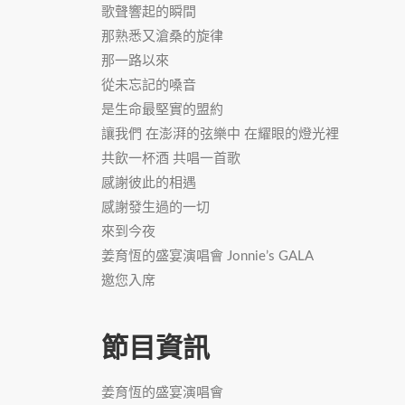
歌聲響起的瞬間
那熟悉又滄桑的旋律
那一路以來
從未忘記的嗓音
是生命最堅實的盟約
讓我們 在澎湃的弦樂中 在耀眼的燈光裡
共飲一杯酒 共唱一首歌
感謝彼此的相遇
感謝發生過的一切
來到今夜
姜育恆的盛宴演唱會 Jonnie’s GALA
邀您入席
節目資訊
姜育恆的盛宴演唱會