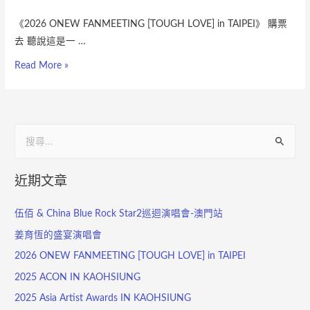
《2026 ONEW FANMEETING [TOUGH LOVE] in TAIPEI》 購票
去 聽說這是一 …
Read More »
近期文章
伍佰 & China Blue Rock Star2巡迴演唱會-澳門站
姜育恆的盛宴演唱會
2026 ONEW FANMEETING [TOUGH LOVE] in TAIPEI
2025 ACON IN KAOHSIUNG
2025 Asia Artist Awards IN KAOHSIUNG