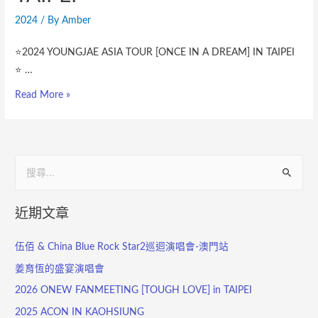
2024
/ By
Amber
⭐️2024 YOUNGJAE ASIA TOUR [ONCE IN A DREAM] IN TAIPEI
⭐ …
Read More »
近期文章
伍佰 & China Blue Rock Star2巡迴演唱會-澳門站
姜育恆的盛宴演唱會
2026 ONEW FANMEETING [TOUGH LOVE] in TAIPEI
2025 ACON IN KAOHSIUNG